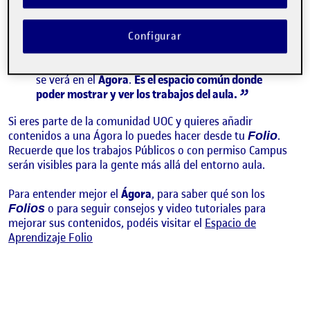
recoge los contenidos que los y las estudiantes
publican en sus espacios personales, llamados
. Si los y las compañeras publican algo, lo
Folios
Configurar
asocian a una actividad del aula y le dan permiso
para ser visto en el aula, campus o visión pública,
se verá en el
Ágora
.
Es el espacio común donde
poder mostrar y ver los trabajos del aula.
Si eres parte de la comunidad UOC y quieres añadir
contenidos a una Ágora lo puedes hacer desde tu
.
Folio
Recuerde que los trabajos Públicos o con permiso Campus
serán visibles para la gente más allá del entorno aula.
Para entender mejor el
Ágora
, para saber qué son los
o para seguir consejos y video tutoriales para
Folios
mejorar sus contenidos, podéis visitar el
Espacio de
Aprendizaje Folio