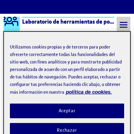
Logo Ágora
Laboratorio de herramientas de portafolios aula 5
Saltar al contenido
Utilizamos
cookies
propias y de terceros para poder
ofrecerte correctamente todas las funcionalidades del
Semestre 20221 - Aula 5
¿Qué es una Ágora?
sitio web, con fines analíticos y para mostrarte publicidad
personalizada de acuerdo con un perfil elaborado a partir
de tus hábitos de navegación. Puedes aceptar, rechazar o
¿Qué es una Ágora?
configurar tus preferencias haciendo clic abajo, u obtener
más información en nuestra
política de cookies.
Visibilidad:
Fecha de publicación
8 septiembre, 2021 11:19 pm
Pública
-
17 Sep 2019
Aceptar
Hola! : D Esta página de presentación se ha generado
automáticamente.
Rechazar
Una Ágora pertenece a un aula de la UOC y