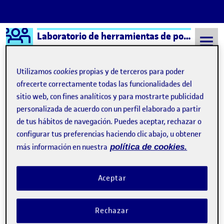
Logo Ágora
Laboratorio de herramientas de portafolios aula 5
Saltar al contenido
Utilizamos
cookies
propias y de terceros para poder
ofrecerte correctamente todas las funcionalidades del
sitio web, con fines analíticos y para mostrarte publicidad
Semestre 20221 - Aula 5
2 Octubre, 2022
personalizada de acuerdo con un perfil elaborado a partir
2 Octubre, 2022
de tus hábitos de navegación. Puedes aceptar, rechazar o
configurar tus preferencias haciendo clic abajo, u obtener
más información en nuestra
política de cookies.
Sin título
Publicado por
Publicado por
Carles March Fernandez de Gorostiza
Visibilidad:
Fecha de publicación
en Sin título
Pública
-
2 Oct 2022
-
comentario
Aceptar
Hola soy Carles, tengo 22 años y he estudiado dos grados uno
medio y otro superior. Actualmente estoy trabajando y estudiar
Rechazar
este grado de diseño es una nueva etapa la cual me motiva
mucho. Introducción Presentación de Folio y el Ágora …